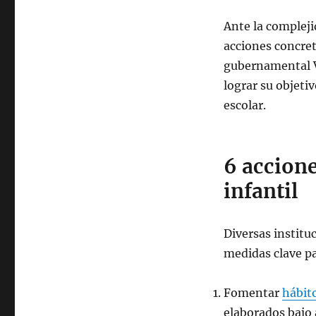
Ante la compleji
acciones concret
gubernamental Vi
lograr su objeti
escolar.
6 accione
infantil
Diversas institu
medidas clave p
Fomentar
hábit
elaborados bajo 