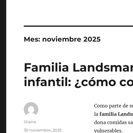
Mes:
noviembre 2025
Familia Landsma
infantil: ¿cómo c
Como parte de su
la
familia Land
Autor
liliana
dona comidas sa
Publicado
30 noviembre, 2025
vulnerables.