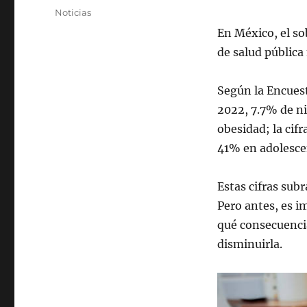
el
Categorías
Noticias
En México, el so
de salud pública
Según la Encues
2022, 7.7% de ni
obesidad; la cif
41% en adolescen
Estas cifras sub
Pero antes, es 
qué consecuenci
disminuirla.