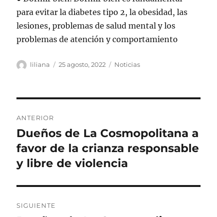
para evitar la diabetes tipo 2, la obesidad, las
lesiones, problemas de salud mental y los
problemas de atención y comportamiento
Autor
Publicado
Categorías
liliana
25 agosto, 2022
Noticias
el
Navegación
ANTERIOR
de
Dueños de La Cosmopolitana a
Entrada
anterior:
favor de la crianza responsable
entradas
y libre de violencia
SIGUIENTE