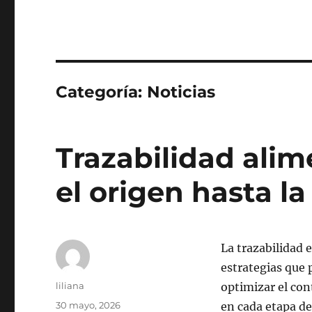
Categoría:
Noticias
Trazabilidad alim
el origen hasta l
La trazabilidad 
estrategias que 
Autor
liliana
optimizar el con
Publicado
30 mayo, 2026
en cada etapa de