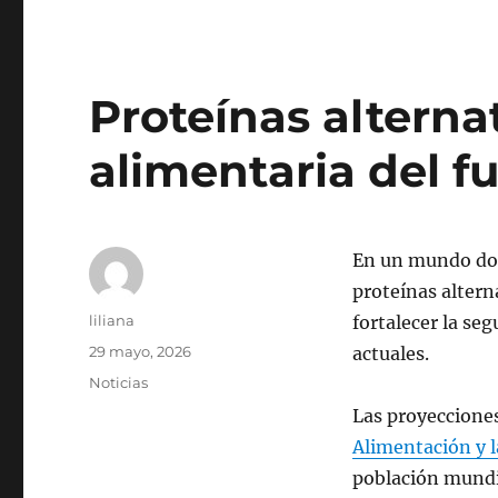
Proteínas alternat
alimentaria del f
En un mundo dond
proteínas altern
Autor
liliana
fortalecer la se
Publicado
29 mayo, 2026
actuales.
el
Categorías
Noticias
Las proyecciones
Alimentación y l
población mundi