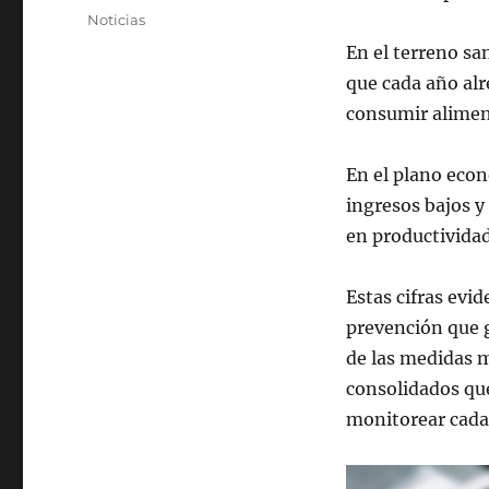
el
Categorías
Noticias
En el terreno san
que cada año al
consumir alimen
En el plano econ
ingresos bajos y
en productividad
Estas cifras evid
prevención que g
de las medidas 
consolidados que
monitorear cada 