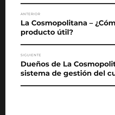
Navegación
ANTERIOR
de
La Cosmopolitana – ¿Cóm
Entrada
anterior:
entradas
producto útil?
SIGUIENTE
Dueños de La Cosmopolita
Siguiente
entrada:
sistema de gestión del 