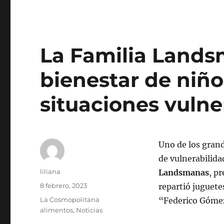
La Familia Lands
bienestar de niño
situaciones vulne
Uno de los grand
de vulnerabilida
Autor
liliana
Landsmanas
, p
Publicado
8 febrero, 2023
repartió juguete
el
Categorías
La Cosmopolitana
“Federico Góme
alimentos
,
Noticias