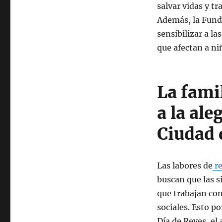
salvar vidas y t
Además, la Fund
sensibilizar a l
que afectan a ni
La fami
a la ale
Ciudad 
Las labores de
re
buscan que las 
que trabajan con
sociales. Esto p
Día de Reyes, el