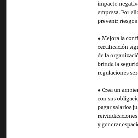
impacto negativo
empresa. Por ell
prevenir riesgos
● Mejora la conf
certificación si
de la organizaci
brinda la segurid
regulaciones se
● Crea un ambie
con sus obligaci
pagar salarios ju
reivindicaciones
y generar espacio