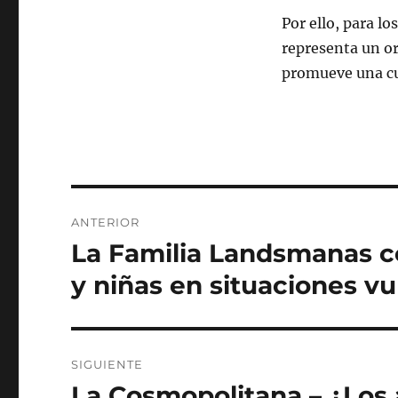
Por ello, para lo
representa un or
promueve una cu
Navegación
ANTERIOR
de
La Familia Landsmanas co
Entrada
anterior:
entradas
y niñas en situaciones vu
SIGUIENTE
La Cosmopolitana – ¿Los 
Siguiente