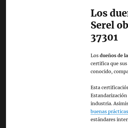
Los due
Serel ob
37301
Los
dueños de l
certifica que su
conocido, compar
Esta certificaci
Estandarización 
industria. Asimi
buenas práctica
estándares inter