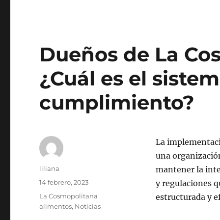
Dueños de La Cos
¿Cuál es el siste
cumplimiento?
La implementaci
una organización
Autor
liliana
mantener la inte
Publicado
14 febrero, 2023
y regulaciones q
el
Categorías
La Cosmopolitana
estructurada y ef
alimentos
,
Noticias