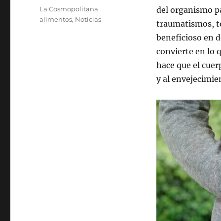
el
Categorías
La Cosmopolitana
del organismo p
alimentos
,
Noticias
traumatismos, to
beneficioso en d
convierte en lo 
hace que el cue
y al envejecimi