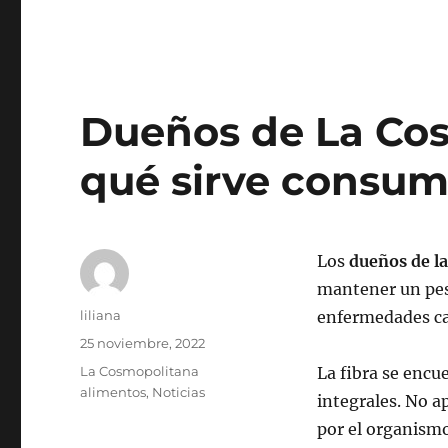
Dueños de La Cos
qué sirve consumi
Los
dueños de l
mantener un peso
Autor
liliana
enfermedades car
Publicado
25 noviembre, 2022
el
Categorías
La Cosmopolitana
La fibra se encu
alimentos
,
Noticias
integrales. No a
por el organismo