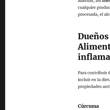
Además, los
due
cualquier produc
procesada, el alc
Dueños 
Aliment
inflama
Para contribuir 
incluir en la di
propiedades anti
Cúrcuma