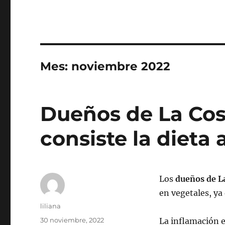
Mes:
noviembre 2022
Dueños de La Cos
consiste la dieta 
Los
dueños de L
en vegetales, ya
Autor
liliana
Publicado
30 noviembre, 2022
La inflamación 