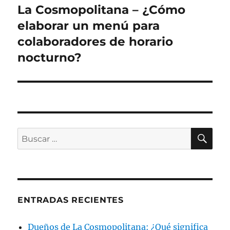
La Cosmopolitana – ¿Cómo
Siguiente
entrada:
elaborar un menú para
colaboradores de horario
nocturno?
BU
Buscar
por:
ENTRADAS RECIENTES
Dueños de La Cosmopolitana: ¿Qué significa