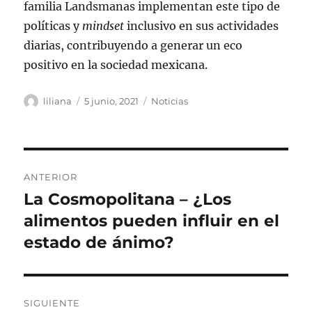
familia Landsmanas implementan este tipo de
políticas y
mindset
inclusivo en sus actividades
diarias, contribuyendo a generar un eco
positivo en la sociedad mexicana.
Autor
Publicado
Categorías
liliana
5 junio, 2021
Noticias
el
Navegación
ANTERIOR
de
La Cosmopolitana – ¿Los
Entrada
anterior:
alimentos pueden influir en el
entradas
estado de ánimo?
SIGUIENTE