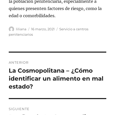
la población penitenciaria, especialmente a
quienes presenten factores de riesgo, como la
edad o comorbilidades.
Autor
Publicado
Categorías
liliana
16 marzo, 2021
Servicio a centros
el
penitenciarios
Navegación
ANTERIOR
de
La Cosmopolitana – ¿Cómo
Entrada
anterior:
identificar un alimento en mal
entradas
estado?
SIGUIENTE