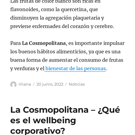
Las frutas de color blanco son ricas en
flavonoides, como la quercetina, que
disminuyen la agregación plaquetaria y
previene enfermades del corazón y cerebro.
Para
La Cosmopolitana
, es importante impulsar
los buenos hábitos alimenticios, ya que es una
buena forma de aumentar el consumo de frutas
y verduras y el
bienestar de las personas
.
Autor
Publicado
Categorías
liliana
20 junio, 2022
Noticias
el
La Cosmopolitana – ¿Qué
es el wellbeing
corporativo?