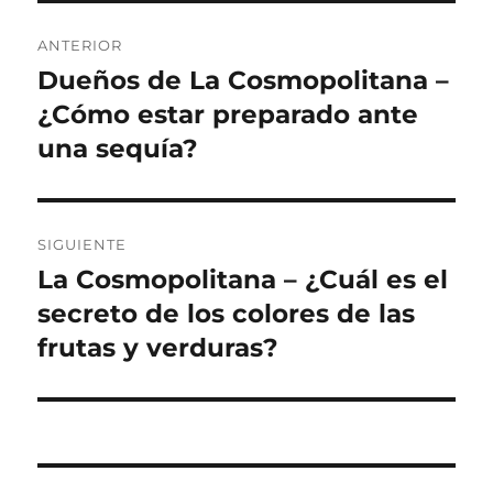
Navegación
ANTERIOR
de
Dueños de La Cosmopolitana –
Entrada
anterior:
¿Cómo estar preparado ante
entradas
una sequía?
SIGUIENTE
La Cosmopolitana – ¿Cuál es el
Siguiente
entrada:
secreto de los colores de las
frutas y verduras?