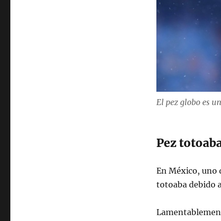
El pez globo es u
Pez totoab
En México, uno d
totoaba debido a
Lamentablemente,