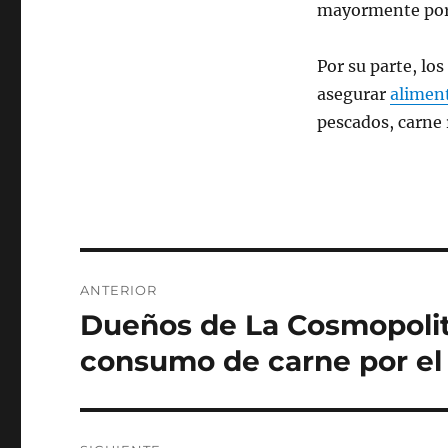
mayormente por 
Por su parte, los
asegurar
aliment
pescados, carne 
Navegación
ANTERIOR
de
Dueños de La Cosmopolit
Entrada
anterior:
entradas
consumo de carne por el