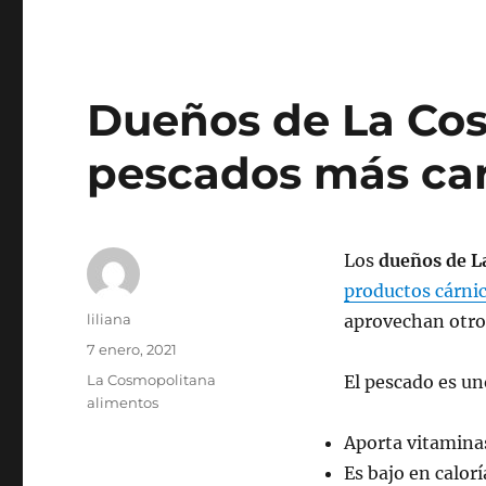
Dueños de La Cos
pescados más ca
Los
dueños de L
productos cárni
Autor
liliana
aprovechan otro
Publicado
7 enero, 2021
el
Categorías
La Cosmopolitana
El pescado es un
alimentos
Aporta vitaminas
Es bajo en calorí