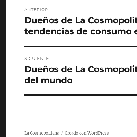
Navegación
ANTERIOR
de
Dueños de La Cosmopolita
Entrada
anterior:
entradas
tendencias de consumo 
SIGUIENTE
Dueños de La Cosmopolit
Siguiente
entrada:
del mundo
La Cosmopolitana
Creado con WordPress