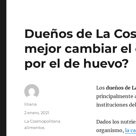
Dueños de La Cos
mejor cambiar el
por el de huevo?
Los
dueños de L
principalmente 
Autor
liliana
instituciones del
Publicado
2 enero, 2021
el
Categorías
La Cosmopolitana
Dados los nutrie
alimentos
organismo,
la c