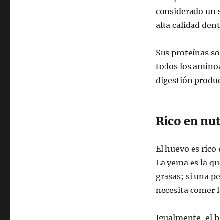
considerado un 
alta calidad dent
Sus proteínas son
todos los aminoá
digestión produc
Rico en nut
El huevo es rico
La yema es la qu
grasas; si una pe
necesita comer la
Igualmente, el h