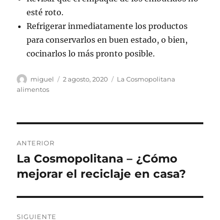
esté roto.
Refrigerar inmediatamente los productos
para conservarlos en buen estado, o bien,
cocinarlos lo más pronto posible.
Autor
Publicado
Categorías
miguel
2 agosto, 2020
La Cosmopolitana
el
alimentos
Navegación
ANTERIOR
de
La Cosmopolitana – ¿Cómo
Entrada
anterior:
mejorar el reciclaje en casa?
entradas
SIGUIENTE