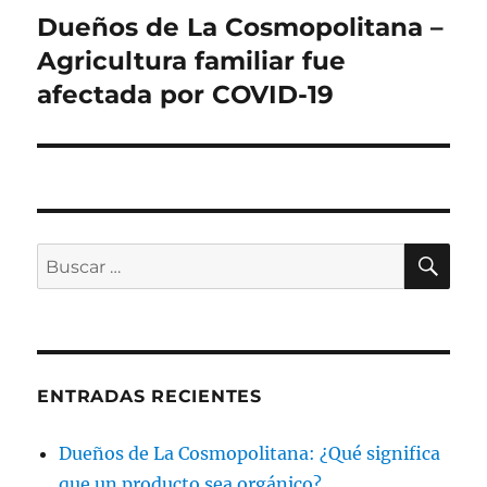
Dueños de La Cosmopolitana –
Siguiente
entrada:
Agricultura familiar fue
afectada por COVID-19
BU
Buscar
por:
ENTRADAS RECIENTES
Dueños de La Cosmopolitana: ¿Qué significa
que un producto sea orgánico?