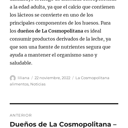
a la edad adulta, ya que el calcio que contienen
los lácteos se convierte en uno de los
principales componentes de los huesos. Para
los
dueños de La Cosmopolitana
es ideal
consumir productos derivados de la leche, ya
que son una fuente de nutrientes segura que
ayuda a mantener el organismo sano y
saludable.
Autor
Publicado
Categorías
liliana
22 noviembre, 2022
La Cosmopolitana
el
alimentos
,
Noticias
Navegación
ANTERIOR
de
Dueños de La Cosmopolitana –
Entrada