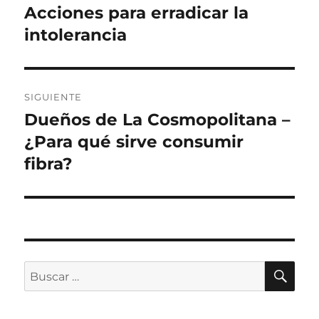
anterior:
Acciones para erradicar la
entradas
intolerancia
SIGUIENTE
Dueños de La Cosmopolitana –
Siguiente
entrada:
¿Para qué sirve consumir
fibra?
BU
Buscar
por: