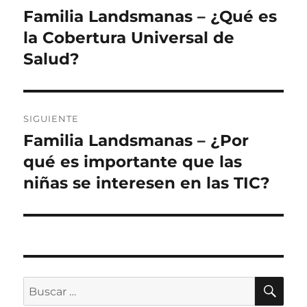
de
Familia Landsmanas – ¿Qué es
Entrada
anterior:
la Cobertura Universal de
entradas
Salud?
SIGUIENTE
Familia Landsmanas – ¿Por
Siguiente
entrada:
qué es importante que las
niñas se interesen en las TIC?
BU
Buscar
por: