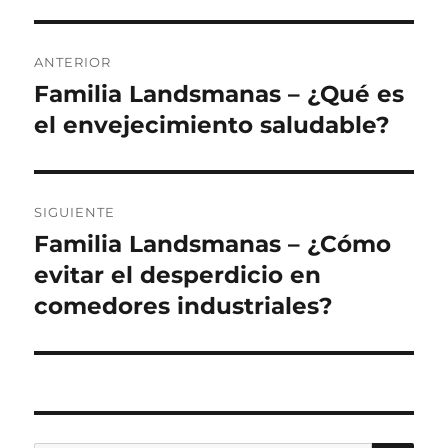
Navegación
ANTERIOR
de
Familia Landsmanas – ¿Qué es
Entrada
anterior:
el envejecimiento saludable?
entradas
SIGUIENTE
Familia Landsmanas – ¿Cómo
Siguiente
entrada:
evitar el desperdicio en
comedores industriales?