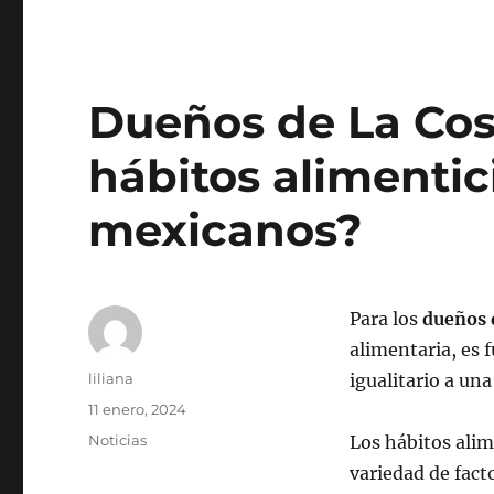
Dueños de La Co
hábitos alimentici
mexicanos?
Para los
dueños 
alimentaria, es
Autor
liliana
igualitario a una
Publicado
11 enero, 2024
el
Categorías
Noticias
Los hábitos alim
variedad de facto