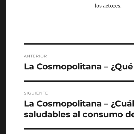
los actores.
Navegación
ANTERIOR
de
La Cosmopolitana – ¿Qué 
Entrada
anterior:
entradas
SIGUIENTE
La Cosmopolitana – ¿Cuále
Siguiente
entrada:
saludables al consumo d