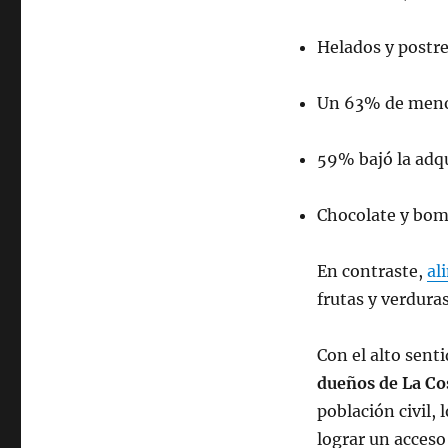
Helados y postr
Un 63% de meno
59% bajó la adqu
Chocolate y bo
En contraste,
al
frutas y verdura
Con el alto senti
dueños de La C
población civil,
lograr un acceso