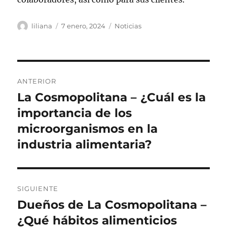
Autor
Publicado
Categorías
liliana
7 enero, 2024
Noticias
el
Navegación
ANTERIOR
de
La Cosmopolitana – ¿Cuál es la
Entrada
anterior:
importancia de los
entradas
microorganismos en la
industria alimentaria?
SIGUIENTE
Dueños de La Cosmopolitana –
Siguiente
entrada:
¿Qué hábitos alimenticios