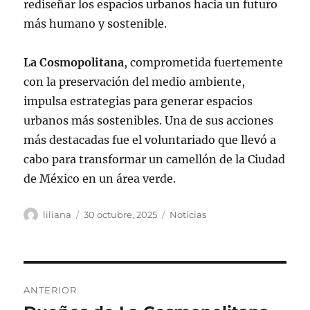
rediseñar los espacios urbanos hacia un futuro
más humano y sostenible.
La Cosmopolitana
, comprometida fuertemente
con la preservación del medio ambiente,
impulsa estrategias para generar espacios
urbanos más sostenibles. Una de sus acciones
más destacadas fue el voluntariado que llevó a
cabo para transformar un camellón de la Ciudad
de México en un área verde.
Autor
Publicado
Categorías
liliana
30 octubre, 2025
Noticias
el
Navegación
ANTERIOR
de