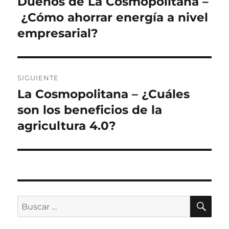
Dueños de La Cosmopolitana –
Entrada
anterior:
¿Cómo ahorrar energía a nivel
entradas
empresarial?
SIGUIENTE
La Cosmopolitana – ¿Cuáles
Siguiente
entrada:
son los beneficios de la
agricultura 4.0?
BU
Buscar
por: