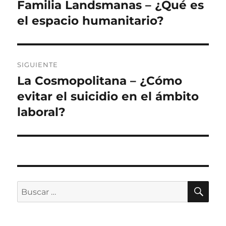
de
Familia Landsmanas – ¿Qué es
Entrada
anterior:
el espacio humanitario?
entradas
SIGUIENTE
La Cosmopolitana – ¿Cómo
Siguiente
entrada:
evitar el suicidio en el ámbito
laboral?
BU
Buscar
por: