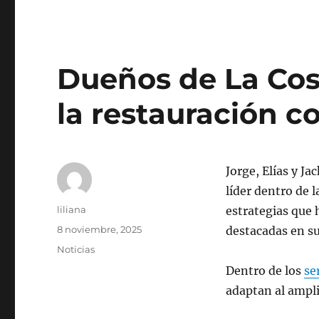
Dueños de La Cos
la restauración co
Jorge, Elías y J
líder dentro de 
Autor
liliana
estrategias que 
Publicado
8 noviembre, 2025
destacadas en su
el
Categorías
Noticias
Dentro de los
se
adaptan al ampl