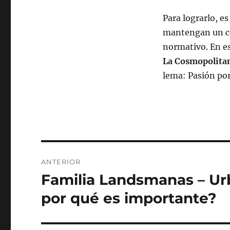
Para lograrlo, e
mantengan un co
normativo. En es
La Cosmopolita
lema: Pasión por
Navegación
ANTERIOR
de
Familia Landsmanas – Urb
Entrada
anterior:
entradas
por qué es importante?