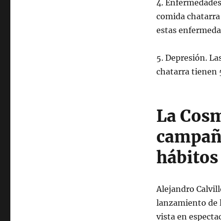
4. Enfermedades
comida chatarra
estas enfermeda
5. Depresión. L
chatarra tienen 
La Cosm
campaña
hábitos
Alejandro Calvill
lanzamiento de l
vista en especta