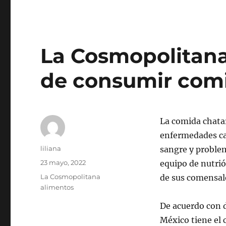
La Cosmopolitana 
de consumir comi
La comida chata
enfermedades ca
Autor
liliana
sangre y problem
Publicado
23 mayo, 2022
equipo de nutri
el
Categorías
La Cosmopolitana
de sus comensal
alimentos
De acuerdo con d
México tiene el