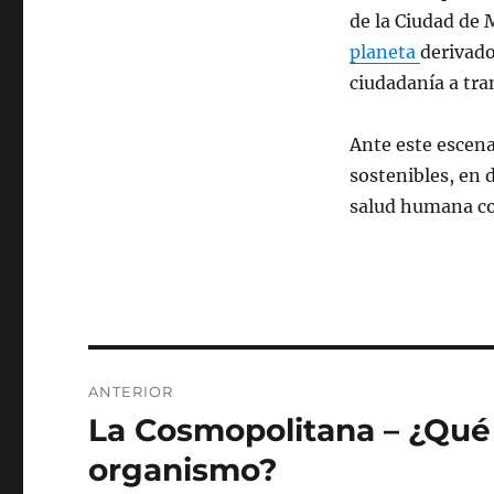
de la Ciudad de 
planeta
derivado
ciudadanía a tra
Ante este escen
sostenibles, en 
salud humana co
Navegación
ANTERIOR
de
La Cosmopolitana – ¿Qué 
Entrada
anterior:
entradas
organismo?