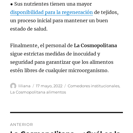
● Sus nutrientes tienen una mayor
disponibilidad para la regeneración
de tejidos,
un proceso inicial para mantener un buen
estado de salud.
Finalmente, el personal de
La Cosmopolitana
sigue estrictas medidas de inocuidad y
seguridad para garantizar que los alimentos
estén libres de cualquier microorganismo.
Autor
Publicado
Categorías
liliana
17 mayo, 2022
Comedores institucionales
,
el
La Cosmopolitana alimentos
Navegación
ANTERIOR
de