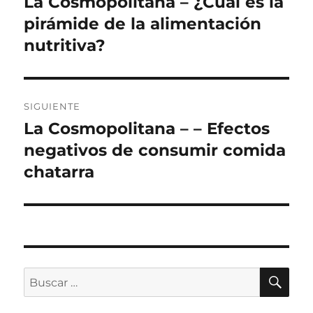
La Cosmopolitana – ¿Cuál es la
Entrada
anterior:
pirámide de la alimentación
entradas
nutritiva?
SIGUIENTE
La Cosmopolitana – – Efectos
Siguiente
entrada:
negativos de consumir comida
chatarra
BU
Buscar
por: