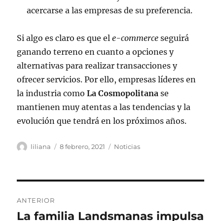
acercarse a las empresas de su preferencia.
Si algo es claro es que el
e-commerce
seguirá
ganando terreno en cuanto a opciones y
alternativas para realizar transacciones y
ofrecer servicios. Por ello, empresas líderes en
la industria como
La Cosmopolitana
se
mantienen muy atentas a las tendencias y la
evolución que tendrá en los próximos años.
Autor
Publicado
Categorías
liliana
8 febrero, 2021
Noticias
el
Navegación
ANTERIOR
de
La familia Landsmanas impulsa
Entrada