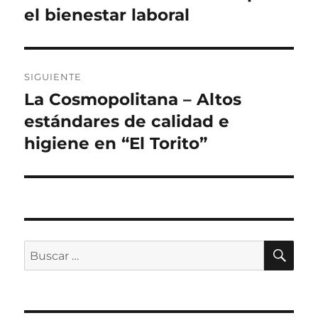
anterior:
el bienestar laboral
entradas
SIGUIENTE
La Cosmopolitana – Altos
Siguiente
entrada:
estándares de calidad e
higiene en “El Torito”
BU
Buscar
por: