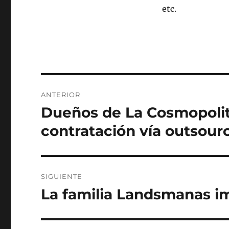
etc.
Navegación
ANTERIOR
de
Dueños de La Cosmopolit
Entrada
anterior:
entradas
contratación vía outsour
SIGUIENTE
La familia Landsmanas im
Siguiente
entrada: