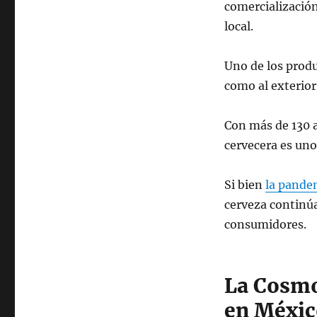
comercializació
local.
Uno de los produ
como al exterior 
Con más de 130 a
cervecera es uno
Si bien
la pande
cerveza continúa
consumidores.
La Cosmo
en Méxic