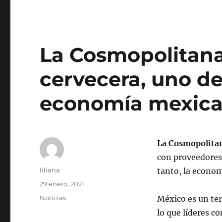
La Cosmopolitana
cervecera, uno de 
economía mexic
La Cosmopolita
con proveedores 
Autor
liliana
tanto, la econom
Publicado
29 enero, 2021
el
Categorías
Noticias
México es un ter
lo que líderes c