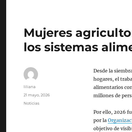
Mujeres agriculto
los sistemas alim
Desde la siembra
hogares, el trab
Autor
liliana
alimentarios com
Publicado
21 mayo, 2026
millones de per
el
Categorías
Noticias
Por ello, 2026 f
por la
Organizac
objetivo de visib