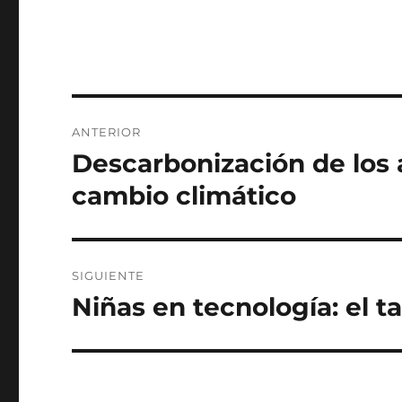
Navegación
ANTERIOR
de
Descarbonización de los a
Entrada
anterior:
entradas
cambio climático
SIGUIENTE
Niñas en tecnología: el t
Siguiente
entrada: