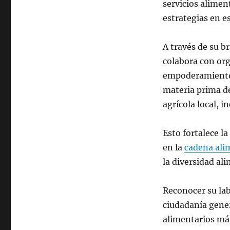
servicios alimen
estrategias en e
A través de su b
colabora con org
empoderamiento 
materia prima de
agrícola local, i
Esto fortalece l
en la
cadena ali
la diversidad al
Reconocer su lab
ciudadanía gene
alimentarios más