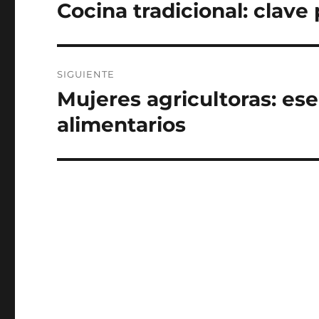
de
Cocina tradicional: clave
Entrada
anterior:
entradas
SIGUIENTE
Mujeres agricultoras: ese
Siguiente
entrada:
alimentarios