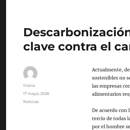
Descarbonización
clave contra el c
Actualmente, den
sostenibles no s
Autor
liliana
las empresas com
Publicado
17 mayo, 2026
alimentarios re
el
Categorías
Noticias
De acuerdo con 
tercio de todas 
por el hombre se