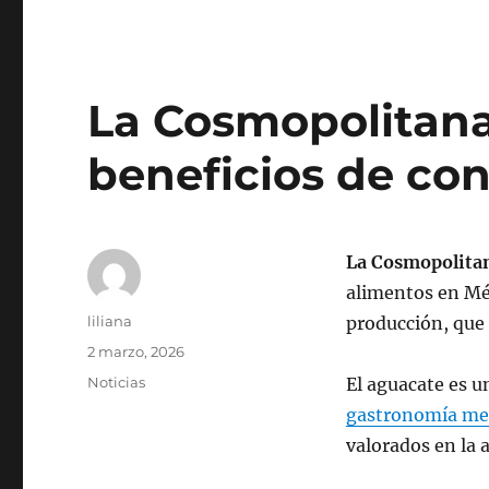
La Cosmopolitana 
beneficios de co
La Cosmopolita
alimentos en Méx
Autor
liliana
producción, que 
Publicado
2 marzo, 2026
el
Categorías
Noticias
El aguacate es u
gastronomía me
valorados en la