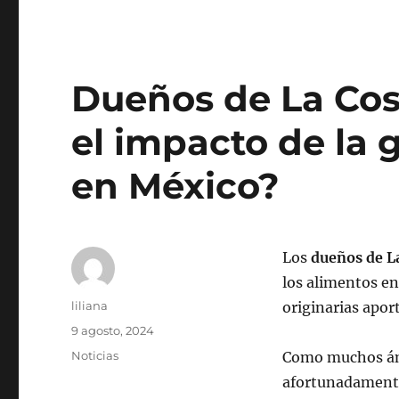
Dueños de La Cos
el impacto de la
en México?
Los
dueños de L
los alimentos en
Autor
liliana
originarias apor
Publicado
9 agosto, 2024
el
Categorías
Noticias
Como muchos ámb
afortunadamente