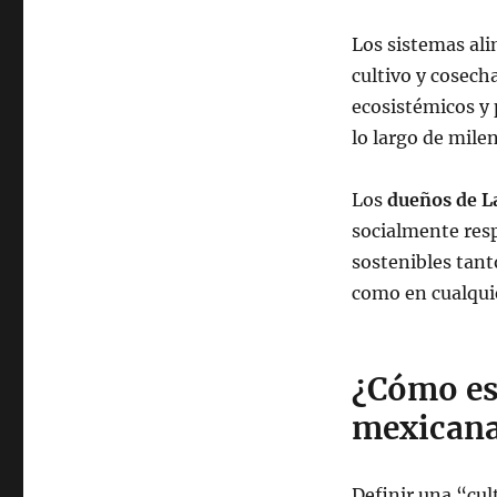
Los sistemas ali
cultivo y cosech
ecosistémicos y 
lo largo de milen
Los
dueños de L
socialmente resp
sostenibles tant
como en cualquie
¿Cómo es
mexican
Definir una “cul