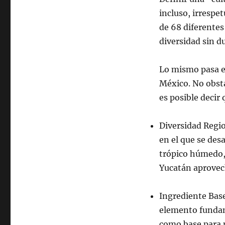
incluso, irrespe
de 68 diferentes
diversidad sin d
Lo mismo pasa e
México. No obsta
es posible decir 
Diversidad Regi
en el que se desa
trópico húmedo, 
Yucatán aprovech
Ingrediente Bas
elemento fundame
como base para m