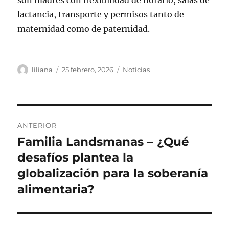
son madres con flexibilidad de horario, salas de
lactancia, transporte y permisos tanto de
maternidad como de paternidad.
Autor
Publicado
Categorías
liliana
25 febrero, 2026
Noticias
el
Navegación
ANTERIOR
de
Familia Landsmanas – ¿Qué
Entrada
anterior:
desafíos plantea la
entradas
globalización para la soberanía
alimentaria?