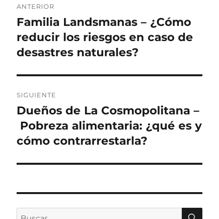
ANTERIOR
de
Familia Landsmanas – ¿Cómo
Entrada
anterior:
reducir los riesgos en caso de
entradas
desastres naturales?
SIGUIENTE
Dueños de La Cosmopolitana –
Siguiente
entrada:
Pobreza alimentaria: ¿qué es y
cómo contrarrestarla?
BU
Buscar