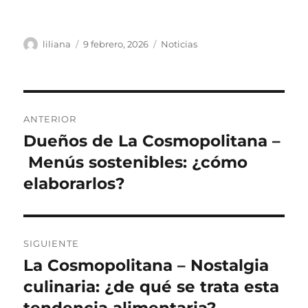
Autor
Publicado
Categorías
liliana
9 febrero, 2026
Noticias
el
Navegación
ANTERIOR
de
Dueños de La Cosmopolitana –
Entrada
anterior:
Menús sostenibles: ¿cómo
entradas
elaborarlos?
SIGUIENTE
La Cosmopolitana – Nostalgia
Siguiente
entrada:
culinaria: ¿de qué se trata esta