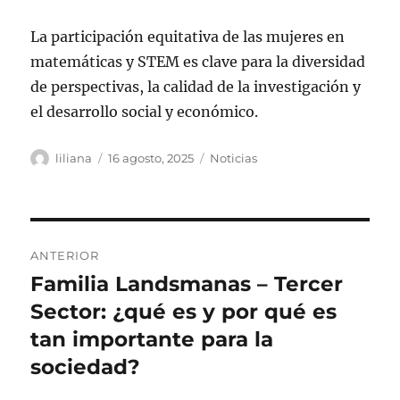
La participación equitativa de las mujeres en
matemáticas y STEM es clave para la diversidad
de perspectivas, la calidad de la investigación y
el desarrollo social y económico.
Autor
Publicado
Categorías
liliana
16 agosto, 2025
Noticias
el
Navegación
ANTERIOR
de
Familia Landsmanas – Tercer
Entrada
anterior:
Sector: ¿qué es y por qué es
entradas
tan importante para la
sociedad?