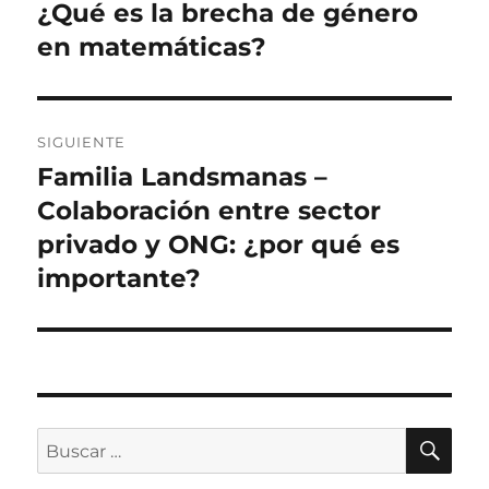
anterior:
¿Qué es la brecha de género
entradas
en matemáticas?
SIGUIENTE
Familia Landsmanas –
Siguiente
entrada:
Colaboración entre sector
privado y ONG: ¿por qué es
importante?
BU
Buscar
por: