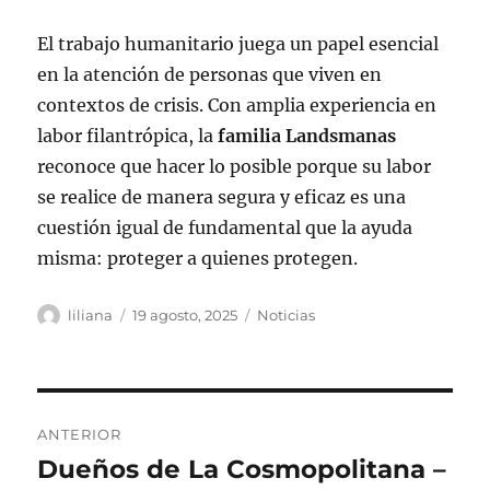
El trabajo humanitario juega un papel esencial
en la atención de personas que viven en
contextos de crisis. Con amplia experiencia en
labor filantrópica, la
familia Landsmanas
reconoce que hacer lo posible porque su labor
se realice de manera segura y eficaz es una
cuestión igual de fundamental que la ayuda
misma: proteger a quienes protegen.
Autor
Publicado
Categorías
liliana
19 agosto, 2025
Noticias
el
Navegación
ANTERIOR
de
Dueños de La Cosmopolitana –
Entrada