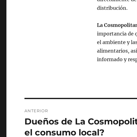
distribución.
La Cosmopolita
importancia de 
el ambiente y l
alimentarios, as
informado y res
Navegación
ANTERIOR
de
Dueños de La Cosmopolit
Entrada
anterior:
entradas
el consumo local?