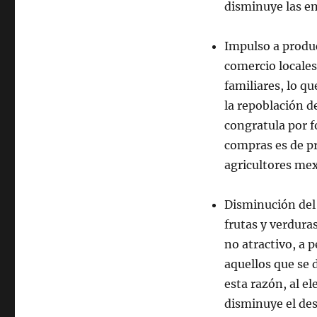
disminuye las e
Impulso a produc
comercio locales
familiares, lo q
la repoblación d
congratula por 
compras es de pr
agricultores me
Disminución del 
frutas y verdura
no atractivo, a 
aquellos que se 
esta razón, al el
disminuye el des