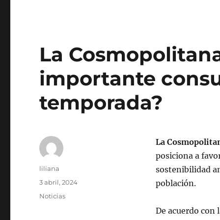
La Cosmopolitana
importante consu
temporada?
La Cosmopolita
posiciona a favo
Autor
liliana
sostenibilidad a
Publicado
3 abril, 2024
población.
el
Categorías
Noticias
De acuerdo con l