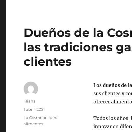
Dueños de la Cos
las tradiciones g
clientes
Los
dueños de l
sus clientes y c
Autor
liliana
ofrecer alimento
Publicado
1 abril, 2021
el
Categorías
La Cosmopolitana
Todos los años,
alimentos
innovar en difer