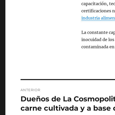
capacitación, te
certificaciones 
industria alimen
La constante cap
inocuidad de los
contaminada en c
Navegación
ANTERIOR
de
Dueños de La Cosmopolita
Entrada
anterior:
entradas
carne cultivada y a base 