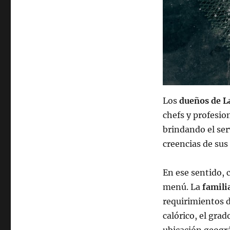
Los
dueños de L
chefs y profesio
brindando el ser
creencias de sus 
En ese sentido, 
menú. La
famil
requirimientos d
calórico, el gra
ubicación geográ