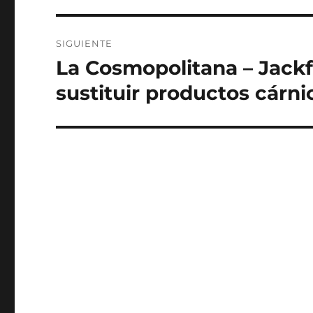
SIGUIENTE
La Cosmopolitana – Jackfru
Siguiente
entrada:
sustituir productos cárni