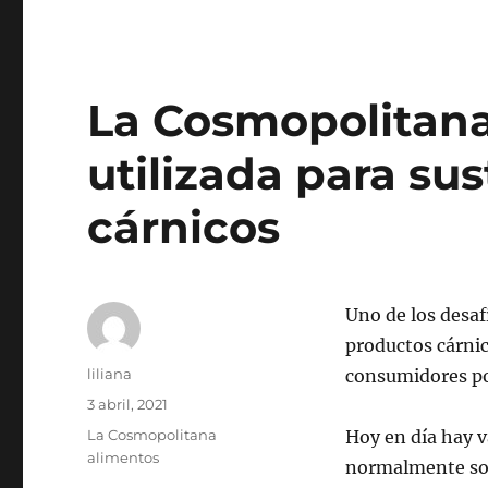
La Cosmopolitana –
utilizada para sus
cárnicos
Uno de los desaf
productos cárni
Autor
liliana
consumidores p
Publicado
3 abril, 2021
el
Categorías
La Cosmopolitana
Hoy en día hay v
alimentos
normalmente son