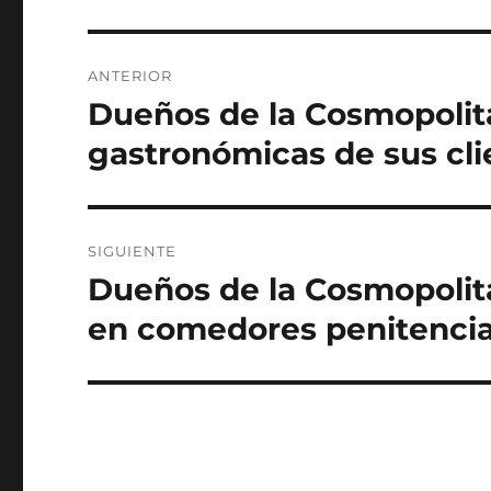
Navegación
ANTERIOR
de
Dueños de la Cosmopolita
Entrada
anterior:
entradas
gastronómicas de sus cli
SIGUIENTE
Dueños de la Cosmopolita
Siguiente
entrada:
en comedores penitencia