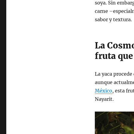
soya. Sin embarg
carne –especialm
sabor y textura.
La Cosmo
fruta que
La yaca procede 
aunque actualmen
México
, esta fr
Nayarit.