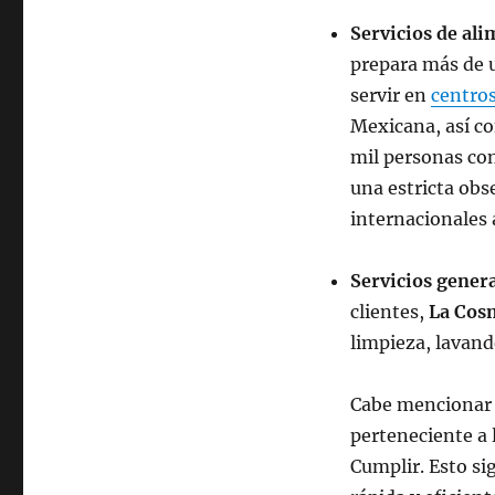
Servicios de al
prepara más de u
servir en
centros
Mexicana, así c
mil personas co
una estricta obs
internacionales 
Servicios gener
clientes,
La Cos
limpieza, lavande
Cabe mencionar q
perteneciente a 
Cumplir. Esto si