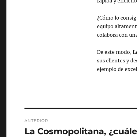
rápida y eficient
¿Cómo lo consigu
equipo altamente
colabora con una
De este modo,
L
sus clientes y d
ejemplo de excel
Navegación
ANTERIOR
de
La Cosmopolitana, ¿cuále
Entrada