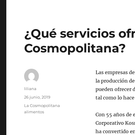
¿Qué servicios of
Cosmopolitana?
Las empresas den
la producción de
Autor
liliana
pueden ofrecer d
Publicado
26 junio, 2019
tal como lo hac
el
Categorías
La Cosmopolitana
alimentos
Con 55 años de e
Corporativo Ko
ha convertido en 