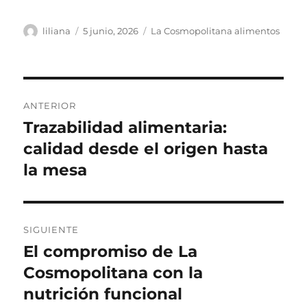
Autor
Publicado
Categorías
liliana
5 junio, 2026
La Cosmopolitana alimentos
el
Navegación
ANTERIOR
de
Trazabilidad alimentaria:
Entrada
anterior:
calidad desde el origen hasta
entradas
la mesa
SIGUIENTE
El compromiso de La
Siguiente
entrada:
Cosmopolitana con la
nutrición funcional