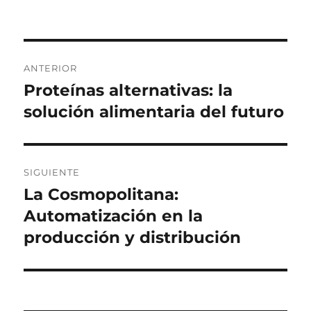
el
Navegación
ANTERIOR
de
Proteínas alternativas: la
Entrada
anterior:
solución alimentaria del futuro
entradas
SIGUIENTE
La Cosmopolitana:
Siguiente
entrada:
Automatización en la
producción y distribución