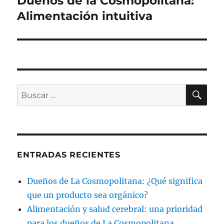
Dueños de la Cosmopolitana:
entrada:
Alimentación intuitiva
BU
Buscar
por:
ENTRADAS RECIENTES
Dueños de La Cosmopolitana: ¿Qué significa
que un producto sea orgánico?
Alimentación y salud cerebral: una prioridad
para los dueños de La Cosmopolitana