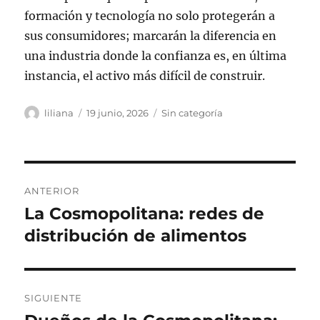
formación y tecnología no solo protegerán a
sus consumidores; marcarán la diferencia en
una industria donde la confianza es, en última
instancia, el activo más difícil de construir.
Autor
Publicado
Categorías
liliana
19 junio, 2026
Sin categoría
el
Navegación
ANTERIOR
de
La Cosmopolitana: redes de
Entrada
anterior:
distribución de alimentos
entradas
SIGUIENTE
Siguiente