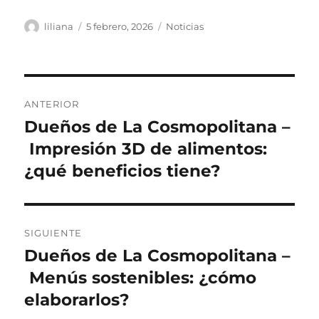
Autor
Publicado
Categorías
liliana
5 febrero, 2026
Noticias
el
Navegación
ANTERIOR
de
Dueños de La Cosmopolitana –
Entrada
anterior:
Impresión 3D de alimentos:
entradas
¿qué beneficios tiene?
SIGUIENTE
Dueños de La Cosmopolitana –
Siguiente
entrada:
Menús sostenibles: ¿cómo
elaborarlos?