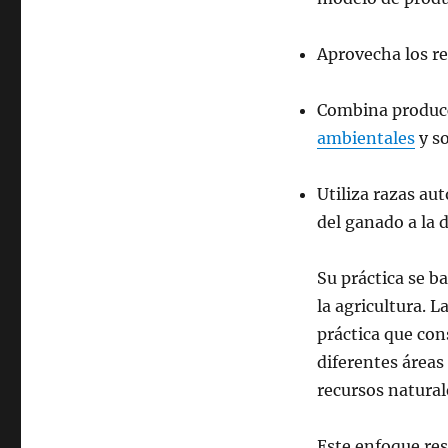
Aprovecha los re
Combina producc
ambientales
y so
Utiliza razas au
del ganado a la 
Su práctica se b
la agricultura. 
práctica que con
diferentes áreas
recursos natural
Este enfoque res