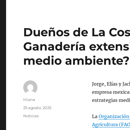
Dueños de La Cos
Ganadería extens
medio ambiente?
Jorge, Elías y J
empresa mexican
Autor
liliana
estrategias medi
Publicado
25 agosto, 2025
el
Categorías
Noticias
La
Organización 
Agricultura (FA