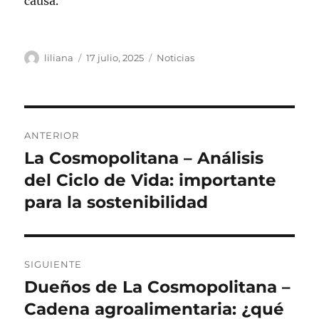
causa.
Autor
Publicado
Categorías
liliana
17 julio, 2025
Noticias
el
Navegación
ANTERIOR
de
La Cosmopolitana – Análisis
Entrada
anterior:
del Ciclo de Vida: importante
entradas
para la sostenibilidad
SIGUIENTE
Dueños de La Cosmopolitana –
Siguiente
entrada:
Cadena agroalimentaria: ¿qué