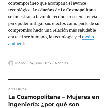
contemporáneo que acompaña el avance
tecnológico. Los
dueños de La Cosmopolitana
se muestran a favor de reconocer su existencia
para poder mitigar sus efectos como parte de su
compromiso hacia una relación más saludable
entre el ser humano, la tecnología y el
medio
ambiente
.
Autor
Publicado
Categorías
liliana
24 junio, 2025
Noticias
el
Navegación
ANTERIOR
de
La Cosmopolitana – Mujeres en
Entrada
anterior:
ingeniería: ¿por qué son
entradas