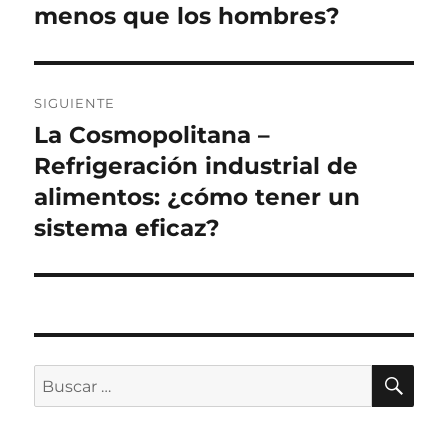
menos que los hombres?
SIGUIENTE
La Cosmopolitana –
Siguiente
entrada:
Refrigeración industrial de
alimentos: ¿cómo tener un
sistema eficaz?
BU
Buscar
por: