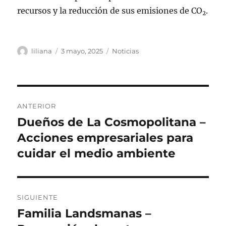
recursos y la reducción de sus emisiones de CO
.
2
Autor
Publicado
Categorías
liliana
3 mayo, 2025
Noticias
el
Navegación
ANTERIOR
de
Dueños de La Cosmopolitana –
Entrada
anterior:
Acciones empresariales para
entradas
cuidar el medio ambiente
SIGUIENTE
Familia Landsmanas –
Siguiente