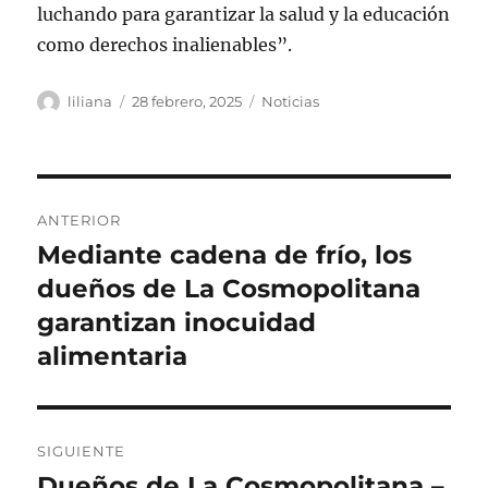
luchando para garantizar la salud y la educación
como derechos inalienables”.
Autor
Publicado
Categorías
liliana
28 febrero, 2025
Noticias
el
Navegación
ANTERIOR
de
Mediante cadena de frío, los
Entrada
anterior:
dueños de La Cosmopolitana
entradas
garantizan inocuidad
alimentaria
SIGUIENTE
Dueños de La Cosmopolitana –
Siguiente