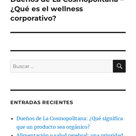
entrada:
¿Qué es el wellness
corporativo?
BU
Buscar
por:
ENTRADAS RECIENTES
Dueños de La Cosmopolitana: ¿Qué significa
que un producto sea orgánico?
Alimentación y salud cerebral: una prioridad