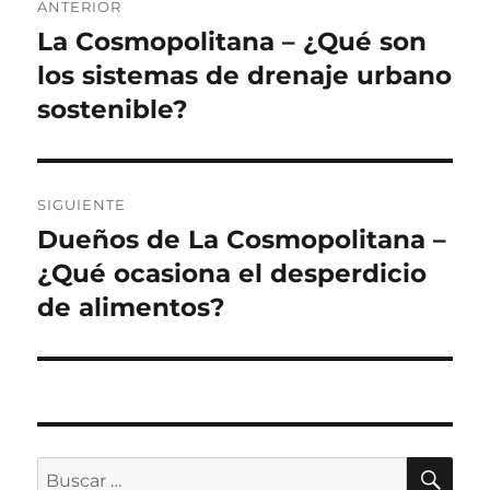
ANTERIOR
de
La Cosmopolitana – ¿Qué son
Entrada
anterior:
los sistemas de drenaje urbano
entradas
sostenible?
SIGUIENTE
Dueños de La Cosmopolitana –
Siguiente
entrada:
¿Qué ocasiona el desperdicio
de alimentos?
BU
Buscar