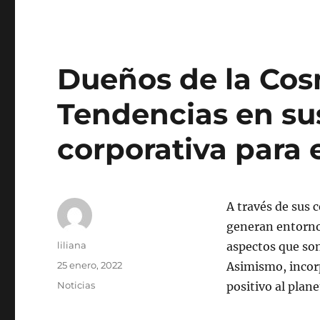
Dueños de la Cos
Tendencias en su
corporativa para 
A través de sus c
generan entornos
Autor
liliana
aspectos que son
Publicado
25 enero, 2022
Asimismo, incor
el
Categorías
Noticias
positivo al plane