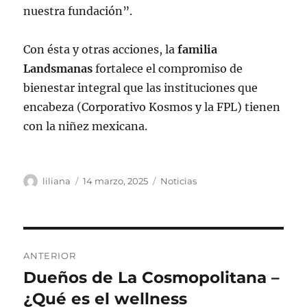
nuestra fundación”.
Con ésta y otras acciones, la
familia
Landsmanas
fortalece el compromiso de
bienestar integral que las instituciones que
encabeza (Corporativo Kosmos y la FPL) tienen
con la niñez mexicana.
Autor
Publicado
Categorías
liliana
14 marzo, 2025
Noticias
el
Navegación
ANTERIOR
de
Dueños de La Cosmopolitana –
Entrada
anterior:
¿Qué es el wellness
entradas